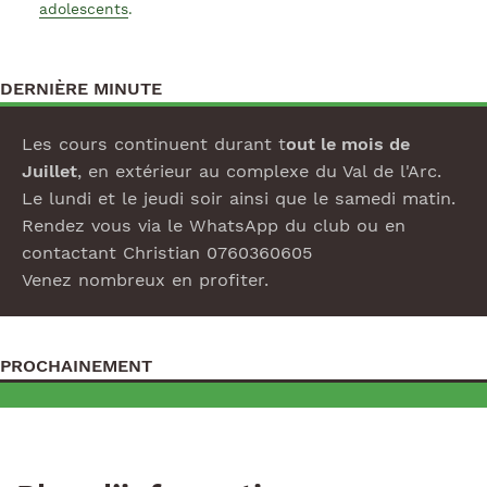
adolescents
.
DERNIÈRE MINUTE
Les cours continuent durant t
out le mois de
Juillet
, en extérieur au complexe du Val de l'Arc.
Le lundi et le jeudi soir ainsi que le samedi matin.
Rendez vous via le WhatsApp du club ou en
contactant Christian 0760360605
Venez nombreux en profiter.
PROCHAINEMENT